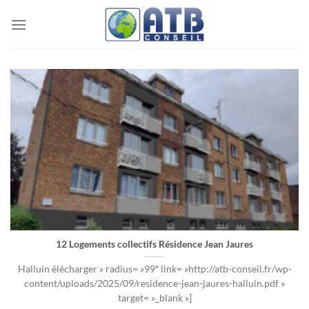
Passer
au
contenu
12 Logements collectifs Résidence Jean Jaures
Halluin élécharger » radius= »99″ link= »http://atb-conseil.fr/wp-
content/uploads/2025/09/residence-jean-jaures-halluin.pdf »
target= »_blank »]