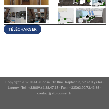
TÉLÉCHARGER
Copyright 2026 ©
ATB Conseil 13 Rue Desplechin, 59390 Lys-lez-
Lannoy - Tel : +33(0)9.61.38.47.15 - Fax : +33(0)3.20.73.43.66 -
contact@atb-conseil.fr