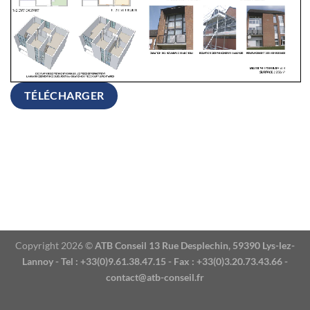
TÉLÉCHARGER
Copyright 2026 ©
ATB Conseil 13 Rue Desplechin, 59390 Lys-lez-
Lannoy - Tel : +33(0)9.61.38.47.15 - Fax : +33(0)3.20.73.43.66 -
contact@atb-conseil.fr