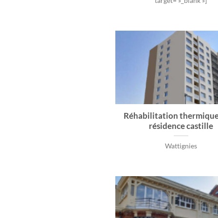
target= »_blank »]
Réhabilitation thermique
résidence castille
Wattignies