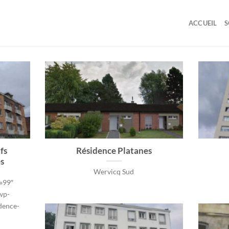
ACCUEIL
S
fs
Résidence Platanes
s
Wervicq Sud
 »99″
/wp-
dence-