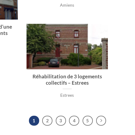
Amiens
d’une
ents
Réhabilitation de 3 logements
collectifs – Estrees
Estrees
1
2
3
4
5