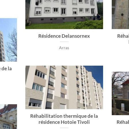
Résidence Delansornex
Réhab
Arras
 de la
Réhabilitation thermique de la
résidence Hotoie Tivoli
Réhab