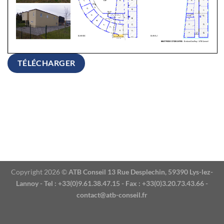
TÉLÉCHARGER
Copyright 2026 ©
ATB Conseil 13 Rue Desplechin, 59390 Lys-lez-
Lannoy - Tel : +33(0)9.61.38.47.15 - Fax : +33(0)3.20.73.43.66 -
contact@atb-conseil.fr