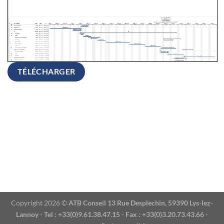
TÉLÉCHARGER
Copyright 2026 ©
ATB Conseil 13 Rue Desplechin, 59390 Lys-lez-
Lannoy - Tel : +33(0)9.61.38.47.15 - Fax : +33(0)3.20.73.43.66 -